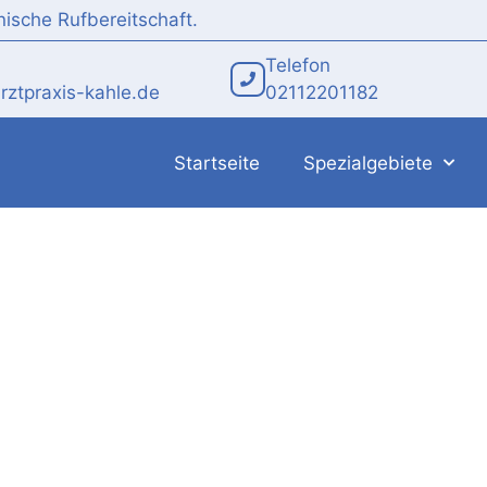
nische Rufbereitschaft.
Telefon
arztpraxis-kahle.de
02112201182
Startseite
Spezialgebiete