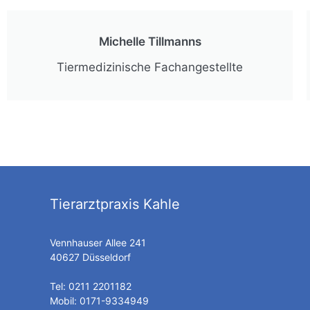
Michelle Tillmanns
Tiermedizinische Fachangestellte
Tierarztpraxis Kahle
Vennhauser Allee 241
40627 Düsseldorf
Tel:
0211 2201182
Mobil:
0171-9334949